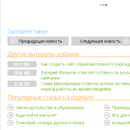
Смотрите также:
Предыдущая новость
Следующая новость
Другие матералы рубрики:
Как создать сайт образовательного учрежд
29.11.2021
Валерий Фальков отметил готовность росси
29.05.2021
кампании
Глава Минобрнауки отметил успехи систем
23.05.2021
период работы во время пандемии
Популярные статьи на портале:
Законодательство в образовании
Преимущ
Куда пойти учиться?
Все для
Толковый словарь русского языка
Большой