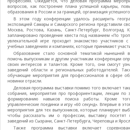
профессиях. Ожидается, что деловая программа меропр
вопросов, как построение плана успешной карьеры, пов
образования в России и за границей, организация успешного
В этом году конференции удалось расширить геогра
экспозицией Самары и Самарского региона представили св
Москва, Ростова, Казань, Санкт-Петербург, Волгоград. 
запланировано проведение квеста под названием «По троп
увлекательной игре проходит знакомство участников с
учебных заведениях и компаниях, которые принимают участ
Образование стало основной тематикой нынешней в
помочь выпускникам и другим участникам конференции опр
своих интересов и талантов. Кроме того, они смогут уз
заведений области и региональных работодателей. Так
обучающие мероприятия для профессионалов в сфере об
новинки отрасли.
Деловая программа выставки помимо того включает таки
собрания, мероприятия про профориентации, лекции по з
формированию навыков поиска работы. Кроме того
управленческие поединки и игру «60 секунд». Впервые в эт
мероприятия для тех выпускников, которые планируют выб
чтобы рассказать им о профессии, выставку посетят 
заведений из Сызрани, Санкт-Петербурга, Череповца и Яросл
Также программа выставки включает соревнова