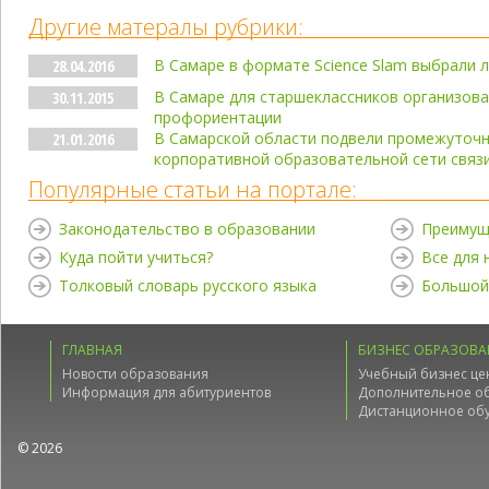
Другие матералы рубрики:
В Самаре в формате Science Slam выбрали 
28.04.2016
В Самаре для старшеклассников организов
30.11.2015
профориентации
В Самарской области подвели промежуточн
21.01.2016
корпоративной образовательной сети связ
Популярные статьи на портале:
Законодательство в образовании
Преимущ
Куда пойти учиться?
Все для
Толковый словарь русского языка
Большой
ГЛАВНАЯ
БИЗНЕС ОБРАЗОВА
Новости образования
Учебный бизнес це
Информация для абитуриентов
Дополнительное о
Дистанционное об
© 2026