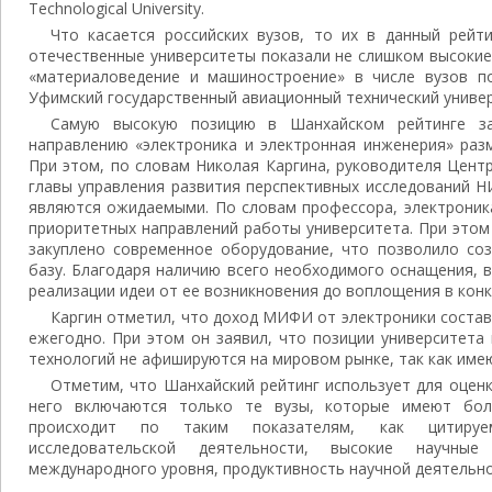
Technological University.
Что касается российских вузов, то их в данный рейт
отечественные университеты показали не слишком высокие
«материаловедение и машиностроение» в числе вузов п
Уфимский государственный авиационный технический универ
Самую высокую позицию в Шанхайском рейтинге 
направлению «электроника и электронная инженерия» разм
При этом, по словам Николая Каргина, руководителя Цент
главы управления развития перспективных исследований 
являются ожидаемыми. По словам профессора, электроник
приоритетных направлений работы университета. При этом
закуплено современное оборудование, что позволило со
базу. Благодаря наличию всего необходимого оснащения, 
реализации идеи от ее возникновения до воплощения в кон
Каргин отметил, что доход МИФИ от электроники состав
ежегодно. При этом он заявил, что позиции университета
технологий не афишируются на мировом рынке, так как име
Отметим, что Шанхайский рейтинг использует для оценк
него включаются только те вузы, которые имеют бол
происходит по таким показателям, как цитируем
исследовательской деятельности, высокие научные
международного уровня, продуктивность научной деятельно