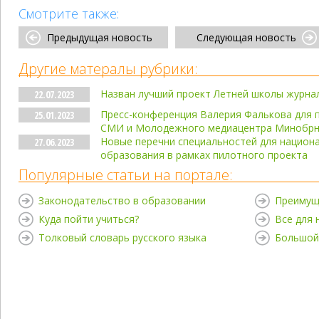
Смотрите также:
Предыдущая новость
Следующая новость
Другие матералы рубрики:
Назван лучший проект Летней школы журна
22.07.2023
Пресс-конференция Валерия Фалькова для 
25.01.2023
СМИ и Молодежного медиацентра Минобрн
Новые перечни специальностей для национ
27.06.2023
образования в рамках пилотного проекта
Популярные статьи на портале:
Законодательство в образовании
Преимущ
Куда пойти учиться?
Все для
Толковый словарь русского языка
Большой