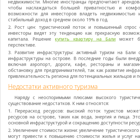
недвижимости. Многие иностранцы предпочитают арендова
чтобы наслаждаться большей приватностью и комфо
возможности для инвесторов владеть недвижимостью и
стабильный доход в среднем около 19% в год.
Рост цен: туристический поток и повышенный спрос 
инвесторы видят эту тенденцию как прекрасную возмож
капитала. Решение
купить квартиру на Бали
может бы
перспективе.
Развитие инфраструктуры: активный туризм на Бали 
инфраструктуры на острове. В последние годы были внед
включая аэропорт, дороги, кафе, рестораны и магази
обстановку для предпринимателей, так как развитие инфр
привлекательность региона для потенциальных жильцов и п
Недостатки активного туризма
Наряду с неоспоримыми плюсами высокого туристиче
существование недостатков. К ним относятся:
Перерасход ресурсов: высокий поток туристов може
ресурсов на острове, таких как вода, энергия и пища. Э
основной инфраструктурой и сокращению доступности ресур
Увеличение стоимости жизни: увеличение туристического
могут привести к повышению стоимости жилья и услуг на