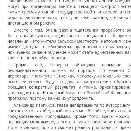
заведениями, отметил он. Так, использовать онлайн-обуч
могут при организации занятий, текущего контроля успе
также промежуточной, государственной и итоговой аттес
обратил внимание на то, что существует законодательная 
дистанционном режиме.
Вместе с тем, очень важна тщательная проработка вс
базы онлайн-курсов, подчеркивают специалисты. К приме
населения - это жители сельской местности, напомнил Ивч
имеют доступа к необходимым справочным материалам и уч
них именно онлайн-обучение может стать единственным ва
качественного образования.
Кроме того, эксперты обращают внимание на
рекомендательной системы на портале. По мнению Ол
директора Института «Стрелка», человеку изначально сло
всего, учащиеся будут отдавать предпочтение образо
обещают конкретный результат, а также, ориентированн
утверждает она. На данный момент в Российской Федерац
программ, поэтому важно их упорядочить.
Александр Карпиков, глава департамента по аутсорсинг
считает, что такой единый портал мог бы объединить онла
государственным программам. Кроме того, здесь можно
планы для молодых педагогов, а также примерное планиро
По его словам, портал сможет решить ряд задач, к приме