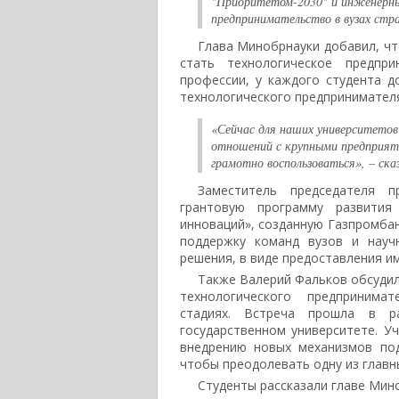
"Приоритетом-2030" и инженерны
предпринимательство в вузах стр
Глава Минобрнауки добавил, ч
стать технологическое предпр
профессии, у каждого студента 
технологического предпринимател
«Сейчас для наших университетов
отношений с крупными предприят
грамотно воспользоваться»,
– ска
Заместитель председателя п
грантовую программу развития
инноваций», созданную Газпромба
поддержку команд вузов и науч
решения, в виде предоставления им 
Также Валерий Фальков обсудил
технологического предприним
стадиях. Встреча прошла в р
государственном университете. У
внедрению новых механизмов под
чтобы преодолевать одну из главн
Студенты рассказали главе Мино