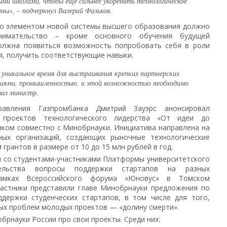
ми школами, чтобы еще сильнее укоренить технологическое
аны»,
– подчеркнул Валерий Фальков.
то элементом новой системы высшего образования должно
инимательство – кроме основного обучения будущей
должна появиться возможность попробовать себя в роли
я, получить соответствующие навыки.
 уникальное время для выстраивания крепких партнерских
иями, промышленностью, и этой возможностью необходимо
зал министр.
равления Газпромбанка Дмитрий Зауэрс анонсировал
 проектов технологического лидерства «От идеи до
нком совместно с Минобрнауки. Инициатива направлена на
ных организаций, создающих рыночные технологические
грантов в размере от 10 до 15 млн рублей в год.
 со студентами-участниками Платформы университетского
ательства вопросы поддержки стартапов на разных
амках Всероссийского форума «Юновус» в Томском
частники представили главе Минобрнауки предложения по
держки студенческих стартапов, в том числе для того,
ых проблем молодых проектов — «долину смерти».
брнауки России про свои проекты. Среди них: