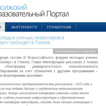
ий Образовательный Портал
Я
АБИТУРИЕНТУ
СПРАВОЧНАЯ
молодых ученых, инженеров и
с» проходит в Томске
Опубликовано 22 мая 2026
рную сессию XI Всероссийского форума молодых ученых,
новус» в Томске. Глава Минобрнауки рассказал о планах
Платформа университетского технологического
абировании за счет сближения с другими программами –
и инженерными школами».
нологического предпринимательства реализуется с 2022 года и
Если еще недавно дискурс о студенческом технологическом
 вузах, теперь экосистемой платформы охвачены сотни тысяч
в, создана уникальная инфраструктура и образовательные
я платформу пересобрать, сделать более тесную интеграцию с