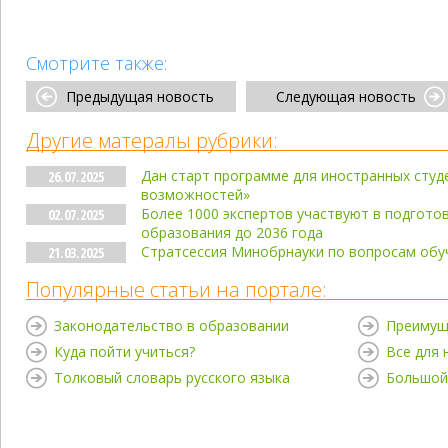
Смотрите также:
Предыдущая новость
Следующая новость
Другие матералы рубрики:
Дан старт программе для иностранных сту
26.07.2025
возможностей»
Более 1000 экспертов участвуют в подгото
02.07.2025
образования до 2036 года
Стратсессия Минобрнауки по вопросам обу
21.03.2025
Популярные статьи на портале:
Законодательство в образовании
Преимущ
Куда пойти учиться?
Все для
Толковый словарь русского языка
Большой