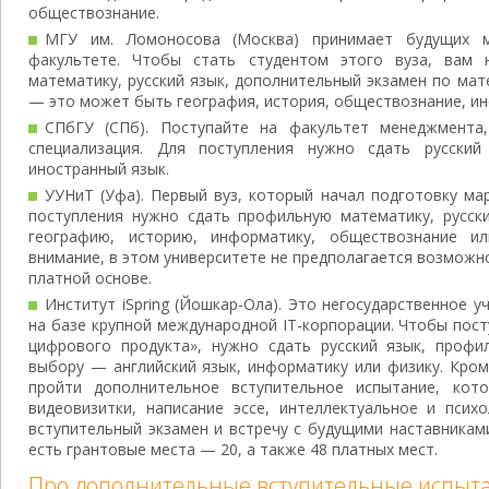
обществознание.
МГУ им. Ломоносова (Москва) принимает будущих м
факультете. Чтобы стать студентом этого вуза, вам
математику, русский язык, дополнительный экзамен по ма
— это может быть география, история, обществознание, ин
СПбГУ (СПб). Поступайте на факультет менеджмента,
специализация. Для поступления нужно сдать русский
иностранный язык.
УУНиТ (Уфа). Первый вуз, который начал подготовку ма
поступления нужно сдать профильную математику, русс
географию, историю, информатику, обществознание и
внимание, в этом университете не предполагается возможн
платной основе.
Институт iSpring (Йошкар-Ола). Это негосударственное 
на базе крупной международной IT-корпорации. Чтобы пос
цифрового продукта», нужно сдать русский язык, проф
выбору — английский язык, информатику или физику. Кро
пройти дополнительное вступительное испытание, кот
видеовизитки, написание эссе, интеллектуальное и псих
вступительный экзамен и встречу с будущими наставниками
есть грантовые места — 20, а также 48 платных мест.
Про дополнительные вступительные испыт