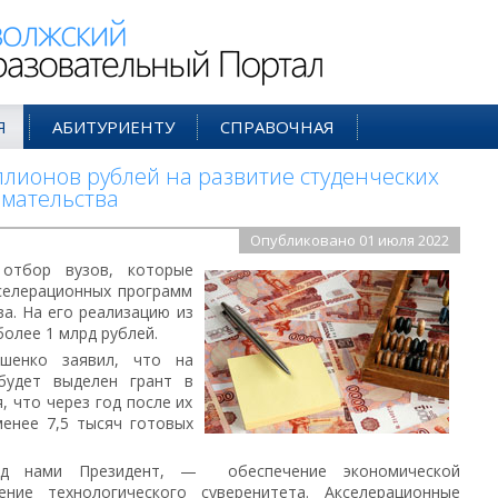
ий Образовательный Портал
Я
АБИТУРИЕНТУ
СПРАВОЧНАЯ
ллионов рублей на развитие студенческих
мательства
Опубликовано 01 июля 2022
отбор вузов, которые
селерационных программ
а. На его реализацию из
олее 1 млрд рублей.
шенко заявил, что на
будет выделен грант в
, что через год после их
енее 7,5 тысяч готовых
ед нами Президент, — обеспечение экономической
ние технологического суверенитета. Акселерационные