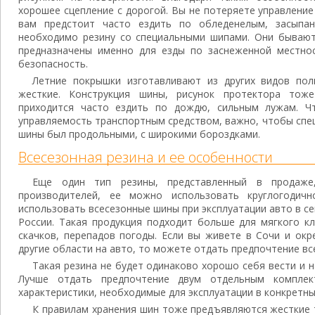
хорошее сцепление с дорогой. Вы не потеряете управление
вам предстоит часто ездить по обледенелым, засыпа
необходимо резину со специальными шипами. Они бываю
предназначены именно для езды по заснеженной местно
безопасность.
Летние покрышки изготавливают из других видов по
жесткие. Конструкция шины, рисунок протектора тож
приходится часто ездить по дождю, сильным лужам. Чт
управляемость транспортным средством, важно, чтобы спе
шины был продольными, с широкими бороздками.
Всесезонная резина и ее особенности
Еще один тип резины, представленный в продаже
производителей, ее можно использовать круглогодич
использовать всесезонные шины при эксплуатации авто в се
России. Такая продукция подходит больше для мягкого к
скачков, перепадов погоды. Если вы живете в Сочи и окр
другие области на авто, то можете отдать предпочтение в
Такая резина не будет одинаково хорошо себя вести и на
Лучше отдать предпочтение двум отдельным компле
характеристики, необходимые для эксплуатации в конкретны
К правилам хранения шин тоже предъявляются жесткие т