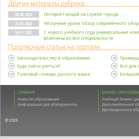
Другие матералы рубрики:
Интернет вещей на службе города
06.03.2022
Нескучные уроки: обзор современного обор
22.07.2022
С нового учебного года универсальные ко
14.11.2021
включены во все специальности
Популярные статьи на портале:
Законодательство в образовании
Преимущ
Куда пойти учиться?
Все для
Толковый словарь русского языка
Большой
ГЛАВНАЯ
БИЗНЕС ОБРАЗОВА
Новости образования
Учебный бизнес це
Информация для абитуриентов
Дополнительное о
Дистанционное об
© 2026