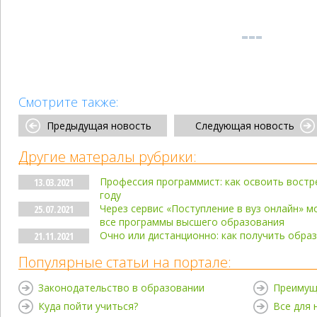
Смотрите также:
Предыдущая новость
Следующая новость
Другие матералы рубрики:
Профессия программист: как освоить востр
13.03.2021
году
Через сервис «Поступление в вуз онлайн» 
25.07.2021
все программы высшего образования
Очно или дистанционно: как получить образ
21.11.2021
Популярные статьи на портале:
Законодательство в образовании
Преимущ
Куда пойти учиться?
Все для