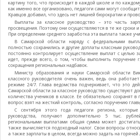
картину того, что происходит в каждой школе и по каждом
как именно все организовано, педагоги сами могут сообщит
Кравцов добавил, что здесь нет лишней бюрократии и прово
Выплаты за классное руководство – это часть зарп
просвещения. Поэтому они осуществляются в те же сроки и 
При определении среднего заработка эта выплата также уч
В Самарской области наряду с федеральными выпла
полностью сохранились и другие доплаты классным руково
постоянно контролирует осуществление выплат с целью з
идет, прежде всего, о том, чтобы выполнить поручение 
сокращения региональных надбавок.
Министр образования и науки Самарской области Ви
классного руководителя очень важен, ведь она работает
режиме 24/7. Глава ведомства подчеркивает, что это дей
Самарской области за классное руководство существуют до
количества учеников в классе. Ее обязательно сохранят в
вопрос взят на жесткий контроль, согласно поручению глав
С сентября этого года педагоги региона, которые
руководства, получают дополнительно 5 тыс. рубл
региональными выплатами общая сумма может достигать 
также вычисляется подоходный налог. Свои вопросы относ
а также зарплаты в целом, всегда можно задать на горячей