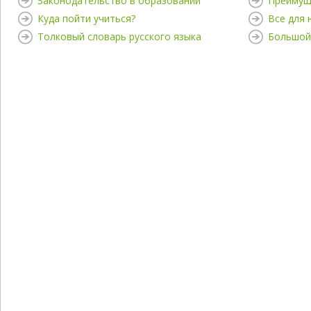
Законодательство в образовании
Преимущ
Куда пойти учиться?
Все для
Толковый словарь русского языка
Большой