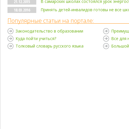
В самарских школах состоялся урок энерго
21.12.2015
Принять детей-инвалидов готовы не все шк
18.03.2016
Популярные статьи на портале:
Законодательство в образовании
Преимущ
Куда пойти учиться?
Все для
Толковый словарь русского языка
Большой