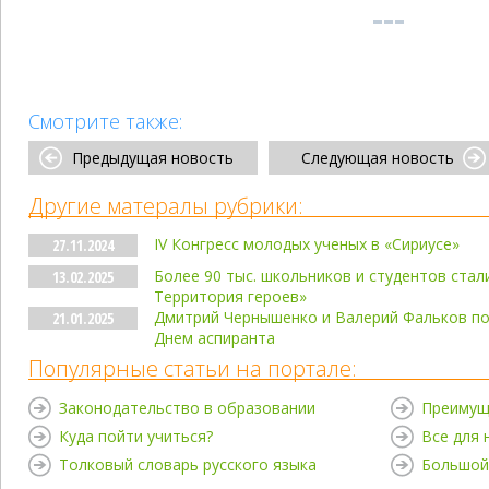
Смотрите также:
Предыдущая новость
Следующая новость
Другие матералы рубрики:
IV Конгресс молодых ученых в «Сириусе»
27.11.2024
Более 90 тыс. школьников и студентов стал
13.02.2025
Территория героев»
Дмитрий Чернышенко и Валерий Фальков по
21.01.2025
Днем аспиранта
Популярные статьи на портале:
Законодательство в образовании
Преимущ
Куда пойти учиться?
Все для
Толковый словарь русского языка
Большой