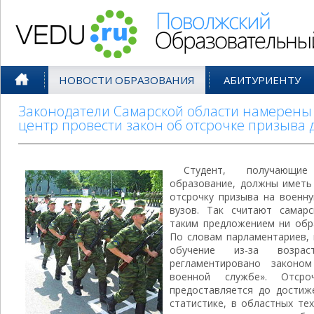
Поволжский Образовательный По
НОВОСТИ ОБРАЗОВАНИЯ
АБИТУРИЕНТУ
Законодатели Самарской области намерены
центр провести закон об отсрочке призыва 
Студент, получающие
образование, должны иметь
отсрочку призыва на военн
вузов. Так считают самарс
таким предложением ни обр
По словам парламентариев, 
обучение из-за возрас
регламентировано законо
военной службе». Отсро
предоставляется до достиж
статистике, в областных те