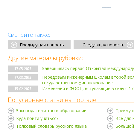
Смотрите также:
Предыдущая новость
Следующая новость
Другие матералы рубрики:
Завершилась первая Открытая международ
17.05.2025
Передовым инженерным школам второй вол
27.03.2025
государственное финансирование
Изменения в ФООП, вступающие в силу с 1 
15.02.2025
Популярные статьи на портале:
Законодательство в образовании
Преимущ
Куда пойти учиться?
Все для
Толковый словарь русского языка
Большой