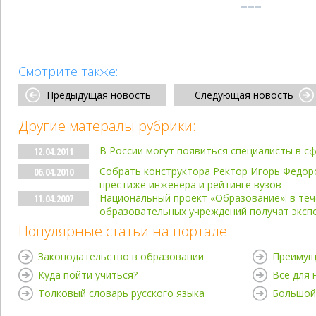
Смотрите также:
Предыдущая новость
Следующая новость
Другие матералы рубрики:
В России могут появиться специалисты в с
12.04.2011
Собрать конструктора Ректор Игорь Федоро
06.04.2010
престиже инженера и рейтинге вузов
Национальный проект «Образование»: в теч
11.04.2007
образовательных учреждений получат эксп
Популярные статьи на портале:
Законодательство в образовании
Преимущ
Куда пойти учиться?
Все для
Толковый словарь русского языка
Большой