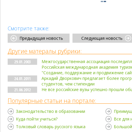
Смотрите также:
Предыдущая новость
Следующая новость
Другие матералы рубрики:
Межгосударственная ассоциация последипл
29.01.2003
Российская международная академия туриз
"Создание, поддержание и продвижение сай
Аркадий Дворкович предлагает более прог
24.01.2011
студентов, чем стипендии
Не все российские вузы успешно прошли о
21.06.2012
Популярные статьи на портале:
Законодательство в образовании
Преимущ
Куда пойти учиться?
Все для
Толковый словарь русского языка
Большой