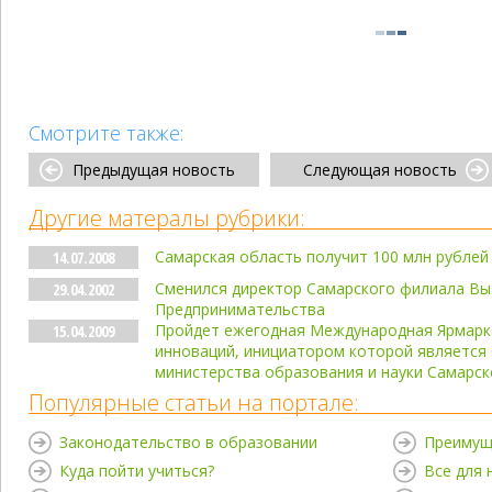
Смотрите также:
Предыдущая новость
Следующая новость
Другие матералы рубрики:
Самарская область получит 100 млн рублей
14.07.2008
Сменился директор Самарского филиала В
29.04.2002
Предпринимательства
Пройдет ежегодная Международная Ярмарка
15.04.2009
инноваций, инициатором которой является
министерства образования и науки Самарск
Популярные статьи на портале:
Законодательство в образовании
Преимущ
Куда пойти учиться?
Все для