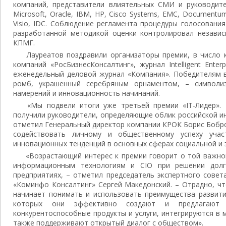
компаний, представители влиятельных СМИ и руководите
Microsoft, Oracle, IBM, HP, Cisco Systems, EMC, Documentum
Visio, IDC. Соблюдение регламента процедуры голосовани
разработанной методикой оценки контролировал незави
КПМГ.
Лауреатов поздравили организаторы премии, в число 
компаний «РосБизнесКонсалтинг», журнал Intelligent Ente
еженедельный деловой журнал «Компания». Победителям вр
ромб, украшенный серебряным орнаментом, – символи
намерений и инновационность начинаний.
«Мы подвели итоги уже третьей премии «IT-Лидер». Б
получили руководители, определяющие облик российской и
отметил Генеральный директор компании КРОК Борис Бобро
содействовать личному и общественному успеху учас
инновационных тенденций в основных сферах социальной и 
«Возрастающий интерес к премии говорит о той важной
информационным технологиям и CIO при решении долго
предприятиях, – отметил председатель экспертного совета
«Коминфо Консалтинг» Сергей Македонский. – Отрадно, чт
начинает понимать и использовать преимущества развит
которых они эффективно создают и предлагают
конкурентоспособные продукты и услуги, интегрируются в 
также поддерживают открытый диалог с обществом».