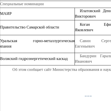
Специальные номинации
Илатовский Ден
МАИР
Викторович
Коган Ефи
Правительство Самарской области
Яковлевич
Уральская горно-металлургическая
Савин Серге
мпания
Евгеньевич
Бандурин Гарал
Волжский гидроэнергетический каскад
Иванович
Об этом сообщает сайт Министерства образования и наук