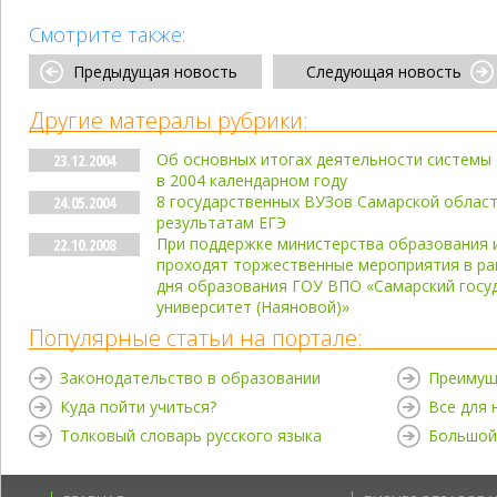
Смотрите также:
Предыдущая новость
Следующая новость
Другие матералы рубрики:
Об основных итогах деятельности системы
23.12.2004
в 2004 календарном году
8 государственных ВУЗов Самарской облас
24.05.2004
результатам ЕГЭ
При поддержке министерства образования 
22.10.2008
проходят торжественные мероприятия в ра
дня образования ГОУ ВПО «Самарский госу
университет (Наяновой)»
Популярные статьи на портале:
Законодательство в образовании
Преимущ
Куда пойти учиться?
Все для
Толковый словарь русского языка
Большой