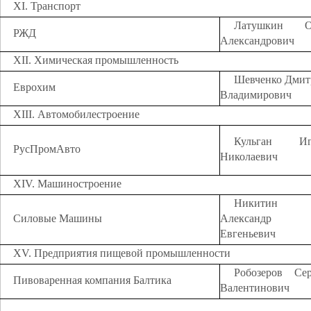
XI. Транспорт
Латушкин О
РЖД
Александрович
XII. Химическая промышленность
Шевченко Дмит
Еврохим
Владимирович
XIII. Автомобилестроение
Кульган Иг
РусПромАвто
Николаевич
XIV. Машиностроение
Никитин
Силовые Машины
Александр
Евгеньевич
XV. Предприятия пищевой промышленности
Робозеров Сер
Пивоваренная компания Балтика
Валентинович