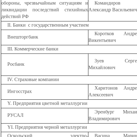
обороны, чрезвычайным ситуациям и
Командиров
ликвидации последствий стихийных
Александр Васильевич
действий РФ
II. Банки
с государственным участием
Коротков Андре
Внешторгбанк
Викентьевич
III. Коммерческие банки
Зуев Серге
Росбанк
Михайлович
IV. Страховые компании
Харитонов Андре
Ингосстрах
Алексеевич
Y. Предприятия цветной металлургии
Эренбург Михаи
РУСАЛ
Владимирович
YI. Предприятия черной металлургии
Оскольский электро-
Васина Марин