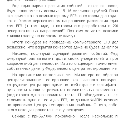
Еще один вариант развития событий – отказ от прове
будут сэкономлены искомые 15–16 миллионов рублей. Прав
эксперимента по компьютерному ЕГЭ, о котором два года
как о “самом перспективном направлении развиватия един
сам ЕГЭ (в том виде, в котором его разработали в 200
неперспективных направлений”. Поэтому остается вспомни
снявши голову, по волосам не плачут.
Итоги конкурса на проведение компьютерного ЕГЭ до
возможно, что вскрытия конвертов даже не будет: денег пок
Наконец, последний сценарий развития событий: Фе
очередной раз заплатит долги своих учредителей и про
хозрасчетной деятельности. Из этого сценария точно ничег
собственных денег у Федерального центра тестирования не 
На протяжении нескольких лет Министерство образо
централизованное тестирование как главного конкурен
сотрудники центра проводили по всей стране и сертифика
вузы засчитывали за результат вступительных экзаменов
(подготовка одного варианта теста ЦТ обходилась в шес
стоимость одного теста для ЕГЭ, по данным ФИПИ, исчисля
но приносило Центру тестирования прибыль. С чего, собс
этого некогда процветавшего учреждения.
Сейчас с прибылями покончено. После нескольких п