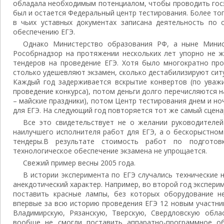
обладала необходимым потенциалом, чтобы проводить госэ
был и остается Федеральный центр тестирования. Более то
в чьих уставных документах записана деятельность по о
обеспечению ЕГЭ.
Однако Министерство образования РФ, а ныне Минис
Рособрнадзор на протяжении нескольких лет упорно не ж
тендеров на проведение ЕГЭ. Хотя было многократно про
столько удешевляют экзамен, сколько дестабилизируют сит
Каждый год задерживается вскрытие конвертов (по уважи
проведение конкурса), потом деньги долго перечисляются н
– майские праздники), потом Центр тестирования днем и н
для ЕГЭ. На следующий год повторяется тот же самый сцена
Все это свидетельствует не о желании руководителей
наилучшего исполнителя работ для ЕГЭ, а о бескорыстно
тендеры.В результате стоимость работ по подгото
технологическое обеспечение экзамена не упрощается.
Свежий пример весны 2005 года.
В истории эксперимента по ЕГЭ случались технические н
анекдотический характер. Например, во второй год экспер
поставить красные лампы, без которых оборудование н
впервые за всю историю проведения ЕГЭ 12 новым участни
Владимирскую, Рязанскую, Тверскую, Свердловскую облас
вообще не смогли поставить аппаратно-программное об