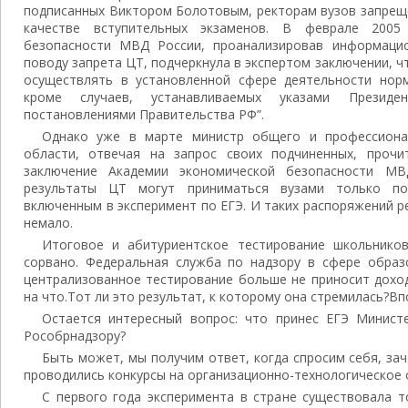
подписанных Виктором Болотовым, ректорам вузов запрещ
качестве вступительных экзаменов. В феврале 2005
безопасности МВД России, проанализировав информаци
поводу запрета ЦТ, подчеркнула в экспертом заключении, ч
осуществлять в установленной сфере деятельности норм
кроме случаев, устанавливаемых указами Президе
постановлениями Правительства РФ”.
Однако уже в марте министр общего и профессиона
области, отвечая на запрос своих подчиненных, прочи
заключение Академии экономической безопасности МВ
результаты ЦТ могут приниматься вузами только по
включенным в эксперимент по ЕГЭ. И таких распоряжений 
немало.
Итоговое и абитуриентское тестирование школьнико
сорвано. Федеральная служба по надзору в сфере образо
централизованное тестирование больше не приносит доход
на что.Тот ли это результат, к которому она стремилась?В
Остается интересный вопрос: что принес ЕГЭ Минист
Рособрнадзору?
Быть может, мы получим ответ, когда спросим себя, за
проводились конкурсы на организационно-технологическое 
С первого года эксперимента в стране существовала т