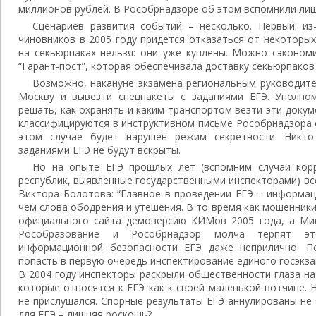
миллионов рублей. В Рособрнадзоре об этом вспомнили ли
Сценариев развития событий – несколько. Первый: из
чиновников в 2005 году придется отказаться от некоторы
на секьюрпаках нельзя: они уже куплены. Можно сэконом
“Гарант-пост”, которая обеспечивала доставку секьюрпаков
Возможно, накануне экзамена региональным руководит
Москву и вывезти спецпакеты с заданиями ЕГЭ. Уполно
решать, как охранять и каким транспортом везти эти докум
классифицируются в инструктивном письме Рособрнадзора от
этом случае будет нарушен режим секретности. Никто
заданиями ЕГЭ не будут вскрыты.
Но на опыте ЕГЭ прошлых лет (вспомним случаи кор
республик, выявленные государственными инспекторами) вс
Виктора Болотова: “Главное в проведении ЕГЭ – информац
чем слова ободрения и утешения. В то время как мошенники
официального сайта демоверсию КИМов 2005 года, а Мин
Рособразование и Рособрнадзор молча терпят эт
информационной безопасности ЕГЭ даже неприлично. П
попасть в первую очередь инспектирование единого госэкза
В 2004 году инспекторы раскрыли общественности глаза на
которые относятся к ЕГЭ как к своей маленькой вотчине.
не прислушался. Спорные результаты ЕГЭ аннулированы не
для ЕГЭ – лишняя роскошь?