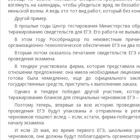
взглянуть на календарь, чтобы убедиться: вряд ли беззаб
июньской волны. А ведь это тот вид работ, который без кон
Другой пример.
В прошлые годы Центр тестирования Министерства обр
тиражированию свидетельств для ЕГЭ. Его работа не вызыва
В этом году Рособрнадзор по неизвестным причи
организационно-технологическое обеспечение ЕГЭ на два л
Вторым лотом оказалось печатание свидетельств ЕГЭ 
проведения экзамена.
В тендере участвовала фирма, которая представила 
отношении предложение: она имела необходимые лицензии
готова была немедленно, еще до официального закл
государственных средств, приступить к выполнению заказа.
Однако в тендере победил другой участник, кото
тиражированию бланков для специальных черновиков ЕГЭ – 
Поэтому теперь, впервые за всю историю проведени
проведения ЕГЭ будут упакованы и отправлены в рег
черновиков пошлют вслед – если, кстати, фирма-победите
началу экзамена.
И если 20 мая, во время первого ЕГЭ, школьники ро
черновиков, они должны будут поблагодарить организатор