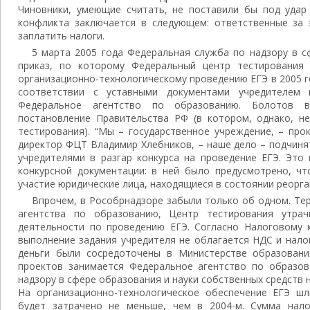
Чиновники, умеющие считать, не поставили бы под удар 
конфликта заключается в следующем: ответственные за 
заплатить налоги.
5 марта 2005 года Федеральная служба по надзору в с
приказ, по которому Федеральный центр тестирования 
организационно-технологическому проведению ЕГЭ в 2005 го
соответствии с уставными документами учредителем 
Федеральное агентство по образованию. Болотов 
постановление Правительства РФ (в котором, однако, н
тестирования). “Мы – государственное учреждение, – пр
директор ФЦТ Владимир Хлебников, – наше дело – подчиня
учредителями в разгар конкурса на проведение ЕГЭ. Это
конкурсной документации: в ней было предусмотрено, чт
участие юридические лица, находящиеся в состоянии реорга
Впрочем, в Рособрнадзоре забыли только об одном. Те
агентства по образованию, Центр тестирования утра
деятельности по проведению ЕГЭ. Согласно Налоговому код
выполнение задания учредителя не облагается НДС и нало
деньги были сосредоточены в Министерстве образовани
проектов занимается Федеральное агентство по образо
надзору в сфере образования и науки собственных средств н
На организационно-технологическое обеспечение ЕГЭ шл
будет затрачено не меньше, чем в 2004-м. Сумма нало