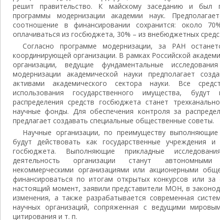
решит правительство. К майскому заседанию и был п
программы модернизации академии наук. Предполагае
соотношение в финансировании сохранится: около 70
оплачиваться из госбюджета, 30% – из внебюджетных средс
Согласно программе модернизации, за РАН останет
координирующей организации. В рамках Российской академ
организации, ведущие фундаментальные исследовани
модернизации академической науки предполагает созд
активами академического сектора науки. Все средс
использования государственного имущества, будут 
распределения средств госбюджета станет трехканально
научные фонды. Для обеспечения контроля за распреде
предлагает создавать специальные общественные советы.
Научные организации, по преимуществу выполняющие
будут действовать как государственные учреждения и
госбюджета. Выполняющие прикладные исследован
деятельность организации станут автономными 
некоммерческими организациями или акционерными обще
финансироваться по итогам открытых конкурсов или за
настоящий момент, заявили представители МОН, в законо
изменения, а также разрабатывается современная систем
научных организаций, сопряженная с ведущими мировым
цитирования и т. п.