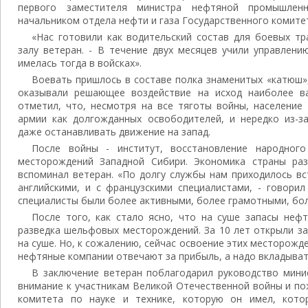
первого заместителя министра нефтяной промышлен
начальником отдела нефти и газа Государственного комитет
«Нас готовили как водительский состав для боевых тр
залу ветеран. - В течение двух месяцев учили управлени
имелась тогда в войсках».
Воевать пришлось в составе полка знаменитых «катюш»,
оказывали решающее воздействие на исход наиболее в
отметил, что, несмотря на все тяготы войны, население
армии как долгожданных освободителей, и нередко из-з
даже останавливать движение на запад.
После войны - институт, восстановление народного
месторождений Западной Сибири. Экономика страны раз
вспоминал ветеран. «По долгу службы нам приходилось вс
английскими, и с французскими специалистами, - говорил
специалисты были более активными, более грамотными, бо
После того, как стало ясно, что на суше запасы неф
разведка шельфовых месторождений. За 10 лет открыли за
на суше. Но, к сожалению, сейчас освоение этих месторожд
нефтяные компании отвечают за прибыль, а надо вкладыват
В заключение ветеран поблагодарил руководство мини
внимание к участникам Великой Отечественной войны и по
комитета по науке и технике, которую он имел, кото