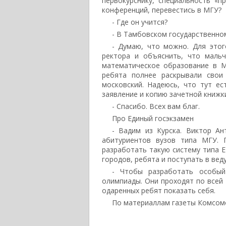
первокурснику, специальность «п
конференций, перевестись в МГУ?
- Где он учится?
- В Тамбовском государственно
- Думаю, что можно. Для этог
ректора и объяснить, что мальч
математическое образование в М
ребята полнее раскрывали свои
московский. Надеюсь, что тут ес
заявление и копию зачетной книжк
- Спасибо. Всех вам благ.
Про Единый госэкзамен
- Вадим из Курска. Виктор Ан
абитуриентов вузов типа МГУ.
разработать такую систему типа Е
городов, ребята и поступать в вед
- Чтобы разработать особый
олимпиады. Они проходят по всей 
одаренных ребят показать себя.
По материаллам газеты Комсомо