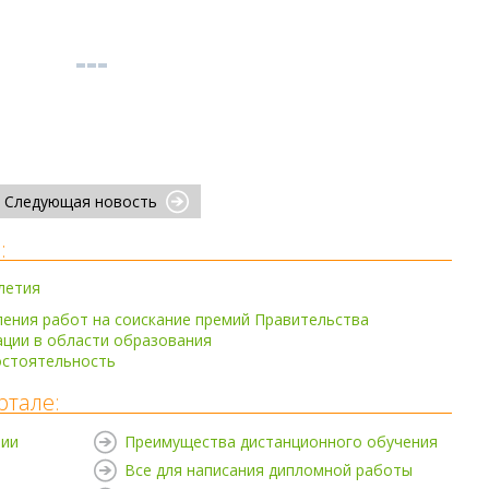
Следующая новость
:
летия
ения работ на соискание премий Правительства
ации в области образования
остоятельность
ртале:
нии
Преимущества дистанционного обучения
Все для написания дипломной работы