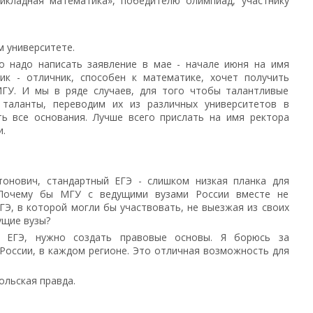
рикладная математика», победителю олимпиад, участнику
м университете.
о надо написать заявление в мае - начале июня на имя
ик - отличник, способен к математике, хочет получить
ГУ. И мы в ряде случаев, для того чтобы талантливые
 таланты, переводим их из различных университетов в
ть все основания. Лучше всего прислать на имя ректора
и.
тонович, стандартный ЕГЭ - слишком низкая планка для
 Почему бы МГУ с ведущими вузами России вместе не
ГЭ, в которой могли бы участвовать, не выезжая из своих
ущие вузы?
 ЕГЭ, нужно создать правовые основы. Я борюсь за
России, в каждом регионе. Это отличная возможность для
льская правда.