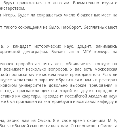
, будут приниматься по льготам. Внимательно изучите
нистерством.
т Игорь. Будет ли сокращаться число бюджетных мест на
 лет такого сокращения не было. Наоборот, бесплатных мест
а. Я кандидат исторических наук, доцент, занимаюсь
торической демографии. Бывает ли в МГУ конкурс на
еловек проработал пять лет, объявляется конкурс на
т возникает несколько вопросов. У вас есть московская
ской прописки мы не можем взять преподавателя. Есть ли
нкурсе желательно заранее обратиться к нам - в ректорат
сковском университете довольно высокие требования к
е годы пригласили десятки людей из других городов и
ставив им квартиры. Президент Российской Академии наук
оже был приглашен из Екатеринбурга и возглавил кафедру в
на, звоню вам из Омска. Я в свое время окончила МГУ,
бы, чтобы мой сын поступал к вам. Он прописан в Омске, а