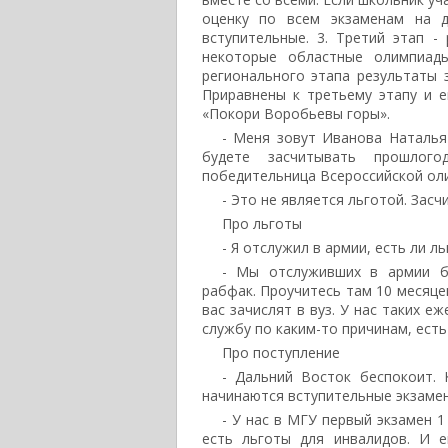
оценку по всем экзаменам на д
вступительные. 3. Третий этап -
некоторые областные олимпиады
регионального этапа результаты 
Приравнены к третьему этапу и 
«Покори Воробьевы горы».
- Меня зовут Иванова Наталья
будете засчитывать прошлого
победительница Всероссийской олим
- Это не является льготой. Зас
Про льготы
- Я отслужил в армии, есть ли 
- Мы отслуживших в армии б
рабфак. Проучитесь там 10 месяце
вас зачислят в вуз. У нас таких е
службу по каким-то причинам, ест
Про поступление
- Дальний Восток беспокоит.
начинаются вступительные экзамен
- У нас в МГУ первый экзамен 1
есть льготы для инвалидов. И 