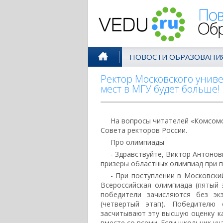
Поволжск
НОВОСТИ ОБРАЗОВАНИ
Ректор Московского унив
мест в МГУ будет больше!
На вопросы читателей «Комсомо
Совета ректоров России.
Про олимпиады
- Здравствуйте, Виктор Антонов
призеры областных олимпиад при п
- При поступлении в Московски
Всероссийская олимпиада (пятый 
победители зачисляются без эк
(четвертый этап). Победителю
засчитывают эту высшую оценку ка
вместе со всеми. Если школьник уч