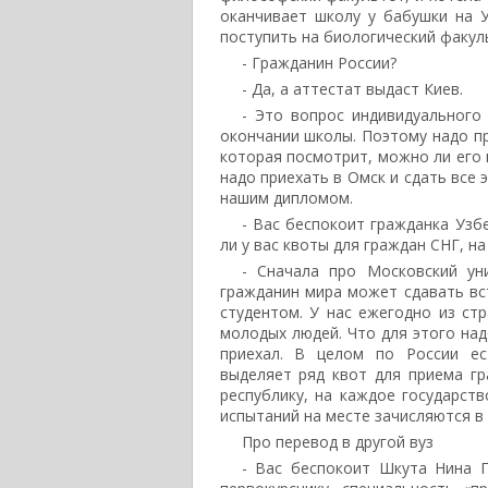
оканчивает школу у бабушки на У
поступить на биологический факуль
- Гражданин России?
- Да, а аттестат выдаст Киев.
- Это вопрос индивидуального
окончании школы. Поэтому надо пр
которая посмотрит, можно ли его 
надо приехать в Омск и сдать все 
нашим дипломом.
- Вас беспокоит гражданка Узб
ли у вас квоты для граждан СНГ, на
- Сначала про Московский ун
гражданин мира может сдавать вст
студентом. У нас ежегодно из стр
молодых людей. Что для этого над
приехал. В целом по России ес
выделяет ряд квот для приема г
республику, на каждое государств
испытаний на месте зачисляются в 
Про перевод в другой вуз
- Вас беспокоит Шкута Нина 