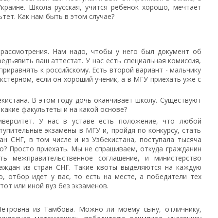
краине. Школа русская, учится ребенок хорошо, мечтает
тет. Как нам быть в этом случае?
 рассмотрения. Нам надо, чтобы у него был документ об
едъявить ваш аттестат. У нас есть специальная комиссия,
приравнять к российскому. Есть второй вариант - мальчику
экстерном, если он хороший ученик, а в МГУ приехать уже с
екистана. В этом году дочь оканчивает школу. Существуют
 какие факультеты и на какой основе?
иверситет. У нас в уставе есть положение, что любой
упительные экзамены в МГУ и, пройдя по конкурсу, стать
ан СНГ, в том числе и из Узбекистана, поступала тысяча
о? Просто приехать. Мы не спрашиваем, откуда гражданин
ть межправительственное соглашение, и министерство
раждан из стран СНГ. Такие квоты выделяются на каждую
о, отбор идет у вас, то есть на месте, а победители тех
тот или иной вуз без экзаменов.
Петровна из Тамбова. Можно ли моему сыну, отличнику,