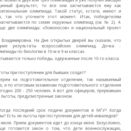
анный факультет, то все они засчитываются ему как
 региональная олимпиада. Такой статус, кстати, имеют и
, так что уточните этот момент. Итак, победителям
засчитываются по схеме окружных олимпиад (см. № 2). 4.
еще две олимпиады: «Ломоносов» и национальный проект
 Владимировна. На Дне открытых дверей вы сказали, что
дние результаты всероссийских олимпиад. Дочка -
пиады по биологии в 10-м и 9-м классах.
читываются только победы, одержанные после 10-го класса.
льготы при поступлении для бывших солдат?
ерем на подготовительное отделение, так называемый
в, и по итоговым экзаменам подготовительного отделения
жегодно 200 - 250 человек. А вот для офицеров, прервавших
ь льготы, предусмотренные законом.
 Когда последний срок подачи документов в МГУ? Когда
ы? Есть ли льготы при поступлении для детей-инвалидов?
 июля. Прием документов идет до конца июня. Безусловно,
еще готовится закон о том, что дети военнослужащих,