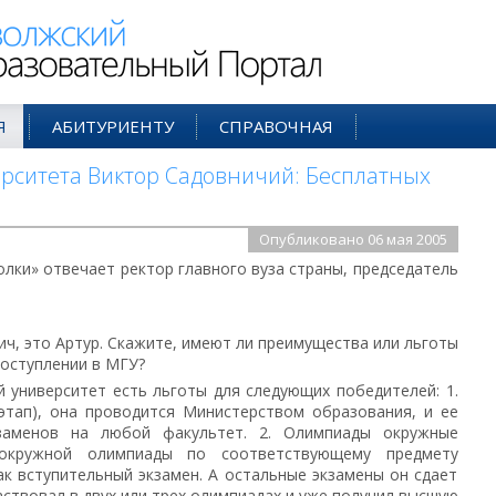
ий Образовательный Портал
Я
АБИТУРИЕНТУ
СПРАВОЧНАЯ
ерситета Виктор Садовничий: Бесплатных
Опубликовано 06 мая 2005
лки» отвечает ректор главного вуза страны, председатель
ич, это Артур. Скажите, имеют ли преимущества или льготы
оступлении в МГУ?
й университет есть льготы для следующих победителей: 1.
этап), она проводится Министерством образования, и ее
заменов на любой факультет. 2. Олимпиады окружные
 окружной олимпиады по соответствующему предмету
к вступительный экзамен. А остальные экзамены он сдает
аствовал в двух или трех олимпиадах и уже получил высшую