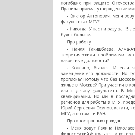
погибших при защите Отечества
Правила приема, утвержденные ми
- Виктор Антонович, меня зову
факультетах МГУ?
- Никогда. У нас ни разу за 15
будет больше.
Про работу
- Наиля Такишбаева, Алма-Ат
теоретическими проблемами ис
вакантные должности?
- Конечно, бывает. И если ч
замещение его должности. Но ту
прописка? Потому что без москов
жилье в Москве? При участии в ко
или к декану факультета. В Мо
квалификации. Но мы в последни
регионов для работы в МГУ, предо
Юрий Сергеевич Осипов, кстати, т
МГУ, а потом - и РАН.
Про иностранных граждан
- Меня зовут Галина Николаев
философский факультет, и хотела 