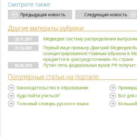
Смотрите также:
Предыдущая новость
Следующая новость
Другие матералы рубрики:
Медведев: систему распределения выпускн
28.11.2011
Первый вице-премьер Дмитрий Медведев:В
25.10.2007
сконцентрированное главным образом в Мо
нуждается в «рассредоточении» по стране
Путин: пять федеральных вузов РФ получат 
09.04.2010
Популярные статьи на портале:
Законодательство в образовании
Преимущ
Куда пойти учиться?
Все для
Толковый словарь русского языка
Большой