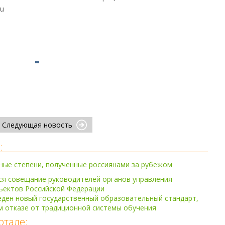
u
Следующая новость
:
ные степени, полученные россиянами за рубежом
ся совещание руководителей органов управления
ъектов Российской Федерации
еден новый государственный образовательный стандарт,
м отказе от традиционной системы обучения
ртале: