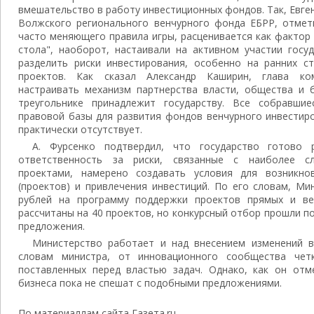
вмешательство в работу инвестиционных фондов. Так, Евге
Волжского регионального венчурного фонда ЕБРР, отмети
часто меняющего правила игры, расценивается как фактор р
стола", наоборот, настаивали на активном участии госу
разделить риски инвестирования, особенно на ранних с
проектов. Как сказал Александр Каширин, глава ком
настраивать механизм партнерства власти, общества и 
треугольнике принадлежит государству. Все собравши
правовой базы для развития фондов венчурного инвестир
практически отсутствует.
А. Фурсенко подтвердил, что государство готово 
ответственность за риски, связанные с наиболее с
проектами, намерено создавать условия для возникно
(проектов) и привлечения инвестиций. По его словам, М
рублей на программу поддержки проектов прямых и вен
рассчитаны на 40 проектов, но конкурсный отбор прошли 
предложения.
Министерство работает и над внесением изменений в
словам министра, от инновационного сообщества чет
поставленных перед властью задач. Однако, как он отме
бизнеса пока не спешат с подобными предложениями.
По материаллам сайта Газета.ru