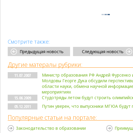
Смотрите также:
Предыдущая новость
Следующая новость
Другие матералы рубрики:
Министр образования РФ Андрей Фурсенко и
11.07.2007
Молдовы Георге Дука обсудили перспектив
области науки, обмена научной информацие
мероприятиях
Студотряды летом будут строить олимпийс
15.06.2009
Путин уверен, что выпускники МГЮА будут
05.12.2011
Популярные статьи на портале:
Законодательство в образовании
Преимущ