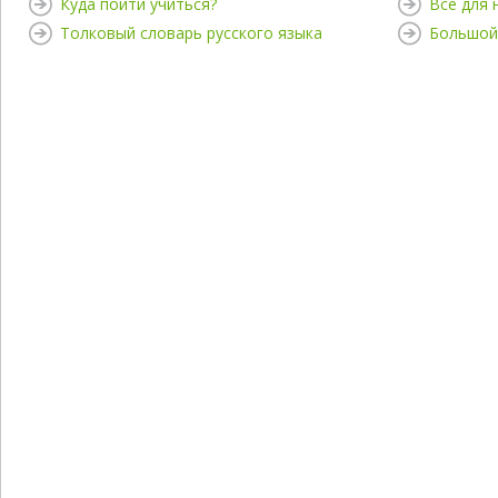
Куда пойти учиться?
Все для
Толковый словарь русского языка
Большой