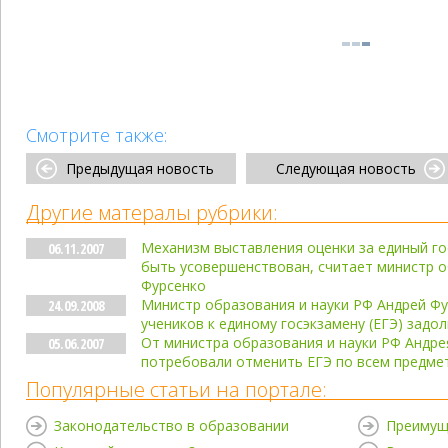
Смотрите также:
Предыдущая новость
Следующая новость
Другие матералы рубрики:
Механизм выставления оценки за единый г
06.11.2007
быть усовершенствован, считает министр о
Фурсенко
Министр образования и науки РФ Андрей Фу
24.09.2008
учеников к единому госэкзамену (ЕГЭ) задол
От министра образования и науки РФ Андре
05.06.2007
потребовали отменить ЕГЭ по всем предме
Популярные статьи на портале:
Законодательство в образовании
Преимущ