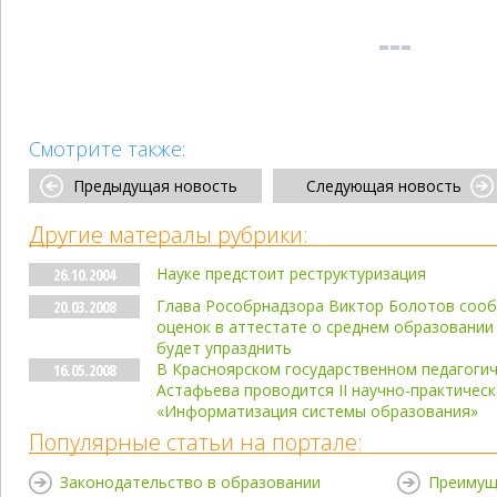
Смотрите также:
Предыдущая новость
Следующая новость
Другие матералы рубрики:
Науке предстоит реструктуризация
26.10.2004
Глава Рособрнадзора Виктор Болотов сооб
20.03.2008
оценок в аттестате о среднем образовании
будет упразднить
В Красноярском государственном педагогич
16.05.2008
Астафьева проводится II научно-практичес
«Информатизация системы образования»
Популярные статьи на портале:
Законодательство в образовании
Преимущ