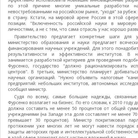
по этой причине многие уникальные разработки на
невостребованными на российском рынке, "уходя" за рубеж 
в страну. Кстати, на мировой арене Россия в этой сфер
позиции. "Включенность российской науки в мировую
личностями, а не с тем, что сама отрасль у нас хорошо разви
Правительство предлагает конкретные шаги для ул
министерство образования и науки предлагает всяческ
финансирования научных учреждений. Для этого понадоби
результативности и эффективности институтов. В 
занимается разработкой критериев для проведения подобн
Фурсенко, государство "должно рационализировать ис
центров". В третьих, министерство планирует добиватьс
научных организаций. "Нужно объявить налоговые "кан
предприятий: небольших институтов, автономных исследов
сообщил министр.
Судя по всему, самые большие надежды, связанные
Фурсенко возлагает на бизнес. По его словам, к 2010 году 
должна составить не менее 50 процентов от общей сумм
учреждениями (на Западе эта доля составляет не менее 70
превышает 30 процентов). Министр покритиковал пар
протяжении уже многих лет не могут навести порядок 
защиты авторских прав и интеллектуальной собственности
в этой сфере тормозит рост частных вложений в науку.