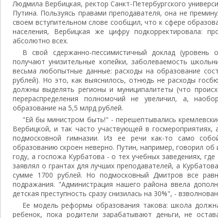
Людмила Вербицкая, ректор Санкт-Петербургского универси
Путина. Пользуясь правами преподавателя, она не премину
своем вступительном слове сообщил, что к сфере образов
населения, Вербицкая же цифру подкорректировала: пр
абсолютно всех.
В свой сдержанно-пессимистичный доклад (уровень 
получают унизительные копейки, заболеваемость школьни
весьма любопытные данные: расходы на образование сост
рублей). Но это, как выяснилось, отнюдь не расходы госб
должны выделять регионы и муниципалитеты (что происхо
перераспределения полномочий не увеличил, а, наобо
образование на 5,5 млрд рублей.
"Ей бы министром быть!" - перешептывались кремлевски
Вербицкой, и так часто участвующей в госмероприятиях, 
подмосковной гимназии. Из ее речи как-то само собо
образованию скроен неверно. Путин, например, говорил об 
году, а госпожа Курбатова - о тех учебных заведениях, где 
заявлял о грантах для лучших преподавателей, а Курбатова
сумме 1700 рублей. Но подмосковный Дмитров все равн
подражания. "Администрация нашего района ввела дополн
детская преступность сразу снизилась на 30%", - взволнова
Ее модель реформы образования такова: школа должна
ребенок, пока родители зарабатывают деньги, не остав