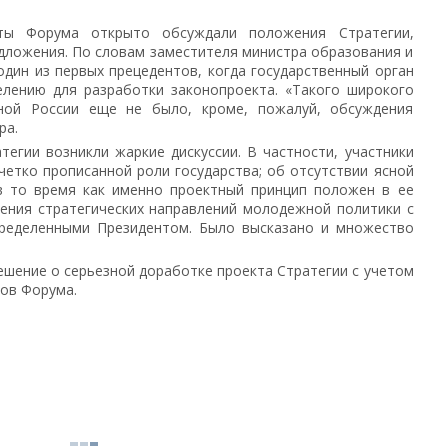
ты Форума открыто обсуждали положения Стратегии,
дложения. По словам заместителя министра образования и
один из первых прецедентов, когда государственный орган
елению для разработки законопроекта. «Такого широкого
ной России еще не было, кроме, пожалуй, обсуждения
ра.
тегии возникли жаркие дискуссии. В частности, участники
етко прописанной роли государства; об отсутствии ясной
 в то время как именно проектный принцип положен в ее
ения стратегических направлений молодежной политики с
ределенными Президентом. Было высказано и множество
шение о серьезной доработке проекта Стратегии с учетом
ов Форума.
.