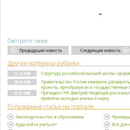
Смотрите также:
Предыдущая новость
Следующая новость
Другие матералы рубрики:
Структуру российской высшей школы сформи
12.11.2009
Правительство России намерено расширят
28.01.2008
проекты, преобразуя их в государственные
Президент РФ Дмитрий Медведев рассказал
25.07.2008
привлечь молодых ученых в науку
Популярные статьи на портале:
Законодательство в образовании
Преимущ
Куда пойти учиться?
Все для