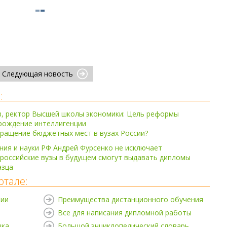
Следующая новость
:
в, ректор Высшей школы экономики: Цель реформы
рождение интеллигенции
ращение бюджетных мест в вузах России?
ия и науки РФ Андрей Фурсенко не исключает
российские вузы в будущем смогут выдавать дипломы
азца
ртале:
нии
Преимущества дистанционного обучения
Все для написания дипломной работы
ыка
Большой энциклопедический словарь