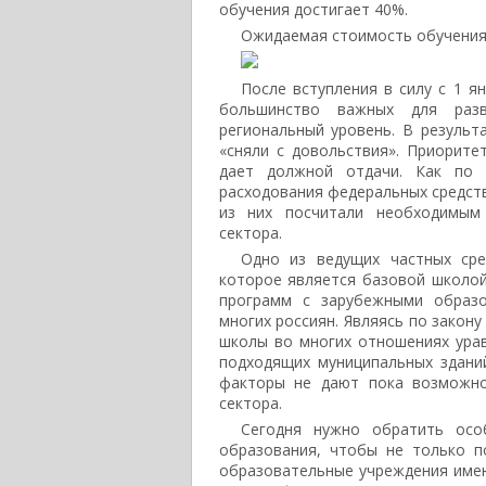
обучения достигает 40%.
Ожидаемая стоимость обучени
После вступления в силу с 1 я
большинство важных для разв
региональный уровень. В результ
«сняли с довольствия». Приорит
дает должной отдачи. Как по 
расходования федеральных средств
из них посчитали необходимым 
сектора.
Одно из ведущих частных сре
которое является базовой школой
программ с зарубежными образо
многих россиян. Являясь по закон
школы во многих отношениях урав
подходящих муниципальных здани
факторы не дают пока возможно
сектора.
Сегодня нужно обратить осо
образования, чтобы не только п
образовательные учреждения име