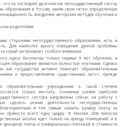
, что за последнее десятилетие негосударственный сектор
ы образования в России, заняв свою четко определенную
инновационность, внедрение авторских методик обучения и
колы родителями
ыми сторонами негосударственного образования, есть и
ость. Для наиболее яркого освещения данной проблемы
, который заслуживает особого внимания.
ного курса бесплатны только первые 9 лет обучения, а
ысшее образование являются полностью платными. Однако
ак как государство активно помогает образовательным
анием и предоставлением существенных льгот, прежде
ным образовательным учреждениям о такой степени
остается только мечтать. Основные усилия наиболее
ударственного сектора направлены сейчас на работу с
ью сделать режим деятельности негосударственных
 благоприятным и тем самым снизить размер платы за
чно привести всего одну цифру. В Москве 20% взносов
арственных школах идет только на аренду помещений, а в
ля арендной платы и коммунальных платежей в стоимости