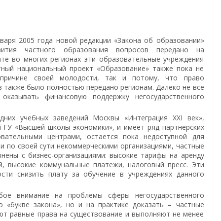
я
нваря 2005 года новой редакции «Закона об образовании»
ития частного образования вопросов передано на
ате во многих регионах эти образовательные учреждения
етный национальный проект «Образование» также пока не
причине своей молодости, так и потому, что право
 также было полностью передано регионам. Далеко не все
оказывать финансовую поддержку негосударственного
дних учебных заведений Москвы «Интеграция XXI век»,
 ГУ «Высшей школы экономики», и имеет ряд партнерских
вательными центрами, остается пока недоступной для
у и по своей сути некоммерческими организациями, частные
нены с бизнес-организациями: высокие тарифы на аренду
й, высокие коммунальные платежи, налоговый пресс. Эти
сти снизить плату за обучение в учреждениях данного
бое внимание на проблемы сферы негосударственного
о «букве закона», но и на практике доказать – частные
ют равные права на существование и выполняют не менее