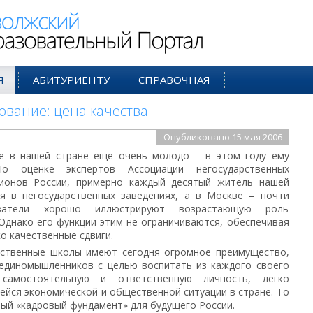
ий Образовательный Портал
Я
АБИТУРИЕНТУ
СПРАВОЧНАЯ
ование: цена качества
Опубликовано 15 мая 2006
ие в нашей стране еще очень молодо – в этом году ему
о оценке экспертов Ассоциации негосударственных
гионов России, примерно каждый десятый житель нашей
я в негосударственных заведениях, а в Москве – почти
затели хорошо иллюстрируют возрастающую роль
Однако его функции этим не ограничиваются, обеспечивая
о качественные сдвиги.
арственные школы имеют сегодня огромное преимущество,
-единомышленников с целью воспитать из каждого своего
самостоятельную и ответственную личность, легко
йся экономической и общественной ситуации в стране. То
ный «кадровый фундамент» для будущего России.