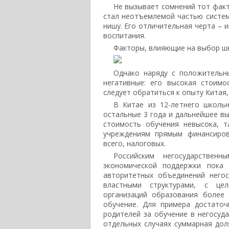
Не вызывает сомнений тот факт
стал неотъемлемой частью систем
нишу. Его отличительная черта – 
воспитания.
Факторы, влияющие на выбор ш
Однако наряду с положительн
негативные: его высокая стоим
следует обратиться к опыту Китая
В Китае из 12-летнего школь
остальные 3 года и дальнейшее в
стоимость обучения невысока, т
учреждениям прямым финансиров
всего, налоговых.
Российским негосударствен
экономической поддержки пока 
авторитетных объединений негос
властными структурами, с цел
организаций образования более
обучение. Для примера достато
родителей за обучение в негосуд
отдельных случаях суммарная до