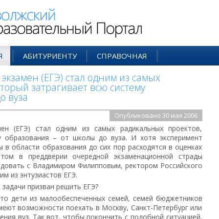
ий Образовательный Портал
Я
АБИТУРИЕНТУ
СПРАВОЧНАЯ
кзамен (ЕГЭ) стал одним из самых
торый затрагивает всю систему
о вуза
Опубликовано 30 мая 2006
мен (ЕГЭ) стал одним из самых радикальных проектов,
у образования – от школы до вуза. И хотя эксперимент
ы в области образования до сих пор расходятся в оценках
том в преддверии очередной экзаменационной страды
едовать с Владимиром Филипповым, ректором Российского
им из энтузиастов ЕГЭ.
 задачи призван решить ЕГЭ?
что дети из малообеспеченных семей, семей бюджетников
 имеют возможности поехать в Москву, Санкт-Петербург или
ения вуз. Так вот, чтобы покончить с подобной ситуацией,