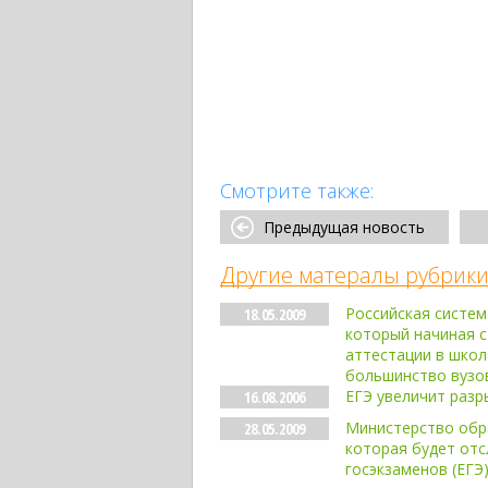
Смотрите также:
Предыдущая новость
Другие матералы рубрики
Российская систем
18.05.2009
который начиная с
аттестации в школ
большинство вузо
ЕГЭ увеличит разр
16.08.2006
Министерство обра
28.05.2009
которая будет отс
госэкзаменов (ЕГЭ