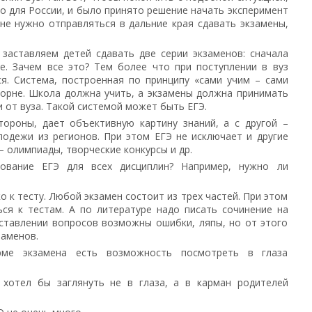
ко для России, и было принято решение начать эксперимент
 не нужно отправляться в дальние края сдавать экзамены,
заставляем детей сдавать две серии экзаменов: сначала
е. Зачем все это? Тем более что при поступлении в вуз
я. Система, построенная по принципу «сами учим – сами
корне. Школа должна учить, а экзамены должна принимать
и от вуза. Такой системой может быть ЕГЭ.
тороны, дает объективную картину знаний, а с другой –
лодежи из регионов. При этом ЕГЭ не исключает и другие
 олимпиады, творческие конкурсы и др.
ование ЕГЭ для всех дисциплин? Например, нужно ли
о к тесту. Любой экзамен состоит из трех частей. При этом
ся к тестам. А по литературе надо писать сочинение на
оставлении вопросов возможны ошибки, ляпы, но от этого
заменов.
ме экзамена есть возможность посмотреть в глаза
 хотел бы заглянуть не в глаза, а в карман родителей