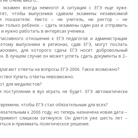
 не очень много...
экзамен всегда немного! А ситуация с ЕГЭ еще хуже.
тят, чтобы выпускники сдавали экзамены независимой
ои показатели. Никто – ни учитель, ни ректор – не
ан только ребенок – сдать экзамены один раз и отправить
 и нужно работать в интересах ученика.
пассивного отношения к ЕГЭ педагогов и администрации
этому выпускники в регионах, сдав ЕГЭ, могут послать
 москвич, для которого сдача ЕГЭ носит добровольный
н. В лучшем случае он может успеть сдать документы в 2–
длагают ответы на вопросы ЕГЭ-2006. Такое возможно?
ство! Купить ответы невозможно.
от для медалистов?
 поступлении в вуз играть не будет. ЕГЭ автоматически
о времени, чтобы ЕГЭ стал обязательным для всех?
язательным к 2006 году, но теперь назначена новая дата –
перимент слишком затянулся. Он длится уже шесть лет –
яться и принимать политическое решение.