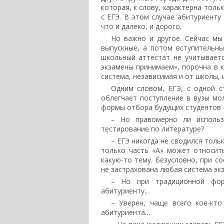
которая, к слову, характерна толь
с ЕГЭ. В этом случае абитуриенту
что и далеко, и дорого.
Но важно и другое. Сейчас мы 
выпускные, а потом вступительны
школьный аттестат не учитываетс
экзамены принимаем», порочна в 
система, независимая и от школы, 
Одним словом, ЕГЭ, с одной с
облегчает поступление в вузы мо
формы отбора будущих студентов –
– Но правомерно ли использ
тестирование по литературе?
– ЕГЭ никогда не сводился тольк
только часть «А» может относить
какую-то тему. Безусловно, при с
не застрахована любая система эк
– Но при традиционной фор
абитуриенту...
– Уверен, чаще всего кое-кто
абитуриента…