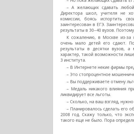
– Но пока желающих сдавать ЕГЭ
– А желающих сдавать любой 
Директора школ, учителя не хо
комиссии, боясь испортить св
заинтересован в ЕГЭ. Заинтересов
результаты в 30–40 вузов. Поэтому
К сожалению, в Москве из-за 
очень мало детей его сдают. По
результаты в десятки вузов, а
характер, такой возможности лише
3 института.
– В Интернете некие фирмы пре
– Это стопроцентное мошенниче
– Вы поддерживаете отмену льг
– Медаль никакого влияния при
ликвидирует все льготы.
– Сколько, на ваш взгляд, нужн
– Планировалось сделать его об
2008 год. Скажу только, что экс
такого еще не было. Пора определ