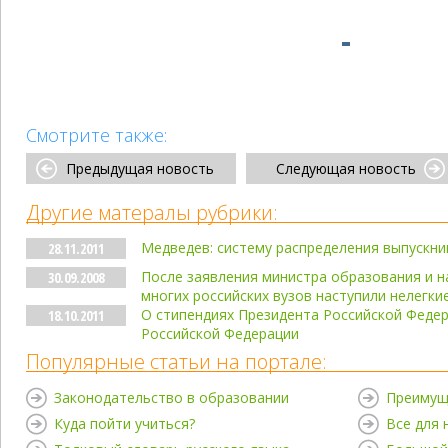
Смотрите также:
Предыдущая новость
Следующая новость
Другие матералы рубрики:
Медведев: систему распределения выпускн
28.11.2011
После заявления министра образования и н
30.09.2008
многих российских вузов наступили нелегки
О стипендиях Президента Российской Феде
18.10.2011
Российской Федерации
Популярные статьи на портале:
Законодательство в образовании
Преимущ
Куда пойти учиться?
Все для