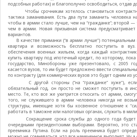
подсобных работах) и благополучно освободиться, отдав до
Чтобы срочникам хотелось становиться контрактни
тактика заманивания. Есть два пути заманить человека н
чтобы в армии стало лучше, чем на “гражданке”; второй — 
чем в армии. Новая призывная система предусматривает
вариантов.
В качестве приманки (“в армии лучше”) потенциальным 
квартира и возможность бесплатно поступить в вуз.
обеспечения военных жильем, когда каждый контрактни
купить квартиру под ипотечный кредит, по которому, пока
государство, Минобороны уже презентовало, с 2005 го
касается вузов, то им будет предложено ввести специальн
по контракту (для коммерческих вузов это будет одним из у
С другой стороны (“на “гражданке” хуже”), если
обязательный год, он просто не сможет поступить в ин
место. Те, кто все же ухитрится откосить от армии, смогу
того, не служившего в армии человека никогда не возьм
структуры, имеющие хотя бы косвенное отношение к “си
работать в таможне или налоговых органах, служить в мили
Сокращение срока службы до одного года будет у
очередными президентскими выборами. Вероятно, это ста
преемника Путина. Если на роль преемника будет опред
можно не сомневаться, что все намеченное выполнят. Ну а