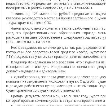
недостаточно, и предлагает включить в список инновацио
поощряемых в рамках нацпроекта, ПТУ и техникумы.
1 миллиард 125 миллионов рублей предлагается выде
классное руководство мастерам производственного обучен
– кураторам в системе СПО.
Члены профильного комитета также озабочены тем, что 
среднего профессионального образования гораздо мень
расходы на высшее образование в следующем году вырастут 
СПО – всего лишь на 18,4%.
Несправедливо, по мнению депутатов, распределяется и 
которых много представителей среднего класса, будут по
ПТУ и ссузов, где учатся, как правило, дети из малообеспече
Владимир Фридлянов на это возразил, что студентам и
и социальная стипендия. Неоднозначно оценивают депу
доплат кандидатам и докторам наук.
С одной стороны, зарплата доцентов и профессоров увел
повлияет на закрепление молодежи в вузах. С другой – сущ
в доходах работников вузов, имеющих и не имеющих науч
будет сравнима со студенческой стипендией.
Правда, депутаты вспомнили, что в 2007 году будет пр
который призван компенсировать затраты на проживание и 