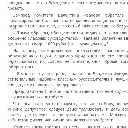
преддверии этого обсуждения члены профильного комит
проекту.
Зампред комитета Валентина Иванова обратила
финансирование большинства направлений национального 
на уровне нынешнего года, то есть бюджет составлен без у
– Таким образом, обесценивается поддержка талантли
особенно классных руководителей, – заявила Валентина И
доплата в размере 1000 рублей в следующем году?
На защиту «замороженных показателей» нацпроект
образования и науки Владимир Фридлянов. По его слова
индексировать их совсем не обязательно». Кроме то
губернаторы.
– Я много езжу по стране, – рассказал Владимир Фридля
региональные надбавки классным руководителям и лучш
иногда даже превышают федеральные.
Представитель Счетной палаты заявил, что необходим
закупку школьных автобусов.
Что касается средств на закупку школьного оборудования 
мнению депутатов, следует децентрализовать и дать в
своему усмотрению, а не контролировать из Москвы,
кабинетов физики или химии они должны приобрести.
Комитет также считает, что денег, заложенных на подде