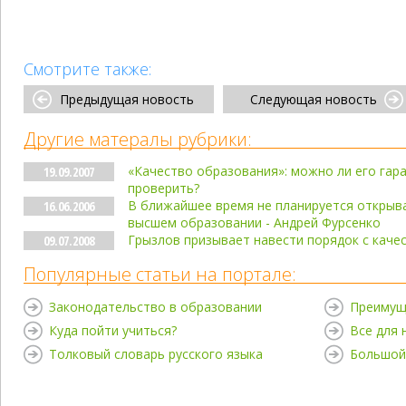
Смотрите также:
Предыдущая новость
Следующая новость
Другие матералы рубрики:
«Качество образования»: можно ли его гар
19.09.2007
проверить?
В ближайшее время не планируется открыв
16.06.2006
высшем образовании - Андрей Фурсенко
Грызлов призывает навести порядок с каче
09.07.2008
Популярные статьи на портале:
Законодательство в образовании
Преимущ
Куда пойти учиться?
Все для
Толковый словарь русского языка
Большой