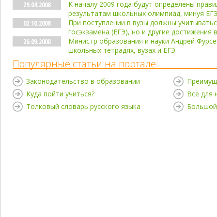
К началу 2009 года будут определены прави
29.04.2008
результатам школьных олимпиад, минуя ЕГЭ
При поступлении в вузы должны учитыватьс
02.10.2008
госэкзамена (ЕГЭ), но и другие достижения
Министр образования и науки Андрей Фурсен
26.09.2008
школьных тетрадях, вузах и ЕГЭ
Популярные статьи на портале:
Законодательство в образовании
Преимущ
Куда пойти учиться?
Все для
Толковый словарь русского языка
Большой