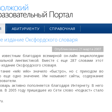
ий Образовательный Портал
Я
АБИТУРИЕНТУ
СПРАВОЧНАЯ
ое издание Оксфордского словаря
Опубликовано 21 марта 2007
о известным благодаря всемирной он-лайн энциклопедии
циальной лингвистикой. Вместе с еще 287 словами этот
 издание Оксфордского словаря.
тание «wiki wiki» значило «быстро», но с приходом во
о еще одно значение. Им называют сайты, содержание
зователи.
оварь активно пополняется благодаря Интернету. В него
в. В 2005 году пришедшее из Сети слово «подкаст» стало
u.