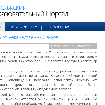
ий Образовательный Портал
Я
АБИТУРИЕНТУ
СПРАВОЧНАЯ
 от некачественных вузов
Опубликовано 22 марта 2007
чтении дополнения к закону "О высшем и послевузовском
стоит в централизации процессов, связанных с контролем
цией вузов. Об этом сообщил депутат Госдумы Александр
троль и надзор в вышеназванной сфере будет находиться в
оторого в законе не указано. "В настоящий момент такой
ет. Нововведения позволят освободить Россию от
ования. Кроме того, через этот единый орган будет
х степеней и званий", - подчеркнул депутат.
сообщил, что разработчики законопроекта пообещали
ии высшей аттестационной комиссии (ВАК), ничем не
егодня крайне необходимо было внести такие изменения в