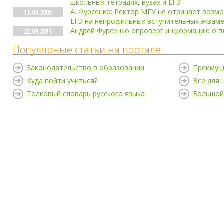
школьных тетрадях, вузах и ЕГЭ
А. Фурсенко: Ректор МГУ не отрицает возм
13.04.2005
ЕГЭ на непрофильных вступительных экзам
Андрей Фурсенко опроверг информацию о пл
22.09.2011
Популярные статьи на портале:
Законодательство в образовании
Преимущ
Куда пойти учиться?
Все для
Толковый словарь русского языка
Большой