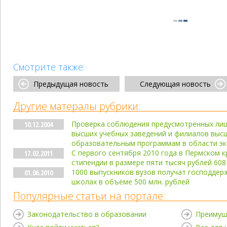
Смотрите также:
Предыдущая новость
Следующая новость
Другие матералы рубрики:
Проверка соблюдения предусмотренных лиц
10.12.2004
высших учебных заведений и филиалов высш
образовательным программам в области эк
С первого сентября 2010 года в Пермском 
17.02.2011
стипендии в размере пяти тысяч рублей 60
1000 выпускников вузов получат господдер
01.06.2010
школах в объёме 500 млн. рублей
Популярные статьи на портале:
Законодательство в образовании
Преимущ