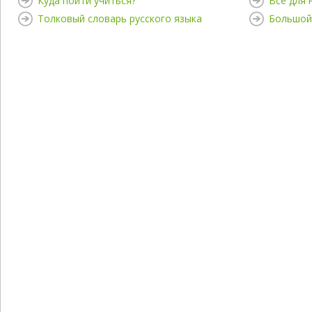
Куда пойти учиться?
Все для
Толковый словарь русского языка
Большой