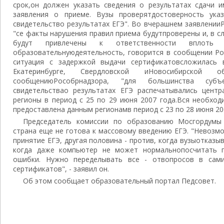
срок,он должен указать сведения о результатах сдачи 
заявления о приеме. Вузы проверятдостоверность ука
свидетельство результатах ЕГЭ". Во вчерашнем заявлении
"се факты нарушения правил приема будутпроверены и, в сл
будут привлечены к ответственности вплот
образовательнуюдеятельность, говорится в сообщении Ро
ситуация с задержкой выдачи сертификатовсложилась 
Екатеринбурге, Свердловской иНовосибирской
сообщениюРособрнадзора, "для большинства субъ
свидетельствао результатах ЕГЭ распечатывались цент
регионы в период с 25 по 29 июня 2007 года.Вся необхо
предоставлена данным регионамв период с 23 по 28 июня 200
Председатель комиссии по образованию Мосгордумы 
страна еще не готова к массовому введению ЕГЭ. "Невозм
принятие ЕГЭ, другая половина - против, когда вузыотказы
когда даже компьютер не может нормальнопосчитать п
ошибки. Нужно переделывать все - отвопросов в сам
сертификатов", - заявил он.
Об этом сообщает образовательный портал Педсовет.