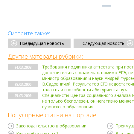
Смотрите также:
Предыдущая новость
Следующая новость
Другие матералы рубрики:
Требования подлинника аттестата при посту
24.03.2008
дополнительных экзаменах, помимо ЕГЭ, нет
министр образования и науки Андрей Фурсе
В.Садовничий: Результатов ЕГЭ недостаточ
28.03.2006
таланты и способности абитуриента вуза
Специалисты Центра социального анализа 
25.03.2009
не только бесполезен, он негативно меняе
вузовского образования
Популярные статьи на портале:
Законодательство в образовании
Преимущ
Куда пойти учиться?
Все для