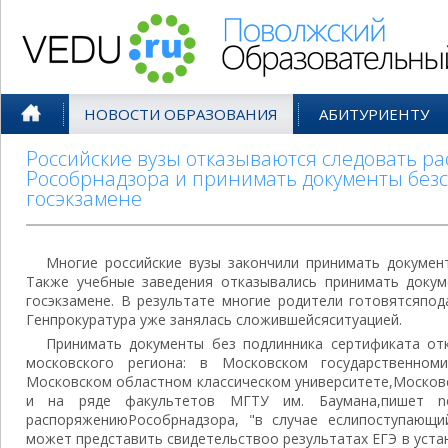
Поволжский Образовательный По
НОВОСТИ ОБРАЗОВАНИЯ
АБИТУРИЕНТУ
Российские вузы отказываются следовать р
Рособрнадзора и принимать документы без
госэкзамене
Многие российские вузы закончили принимать докумен
Также учебные заведения отказывались принимать доку
госэкзамене. В результате многие родители готовятсяпод
Генпрокуратура уже занялась сложившейсяситуацией.
Принимать документы без подлинника сертификата отк
московского региона: в Московском государственноми
Московском областном классическом университете,Москов
и на ряде факультетов МГТУ им. Баумана,пишет ne
распоряжениюРособрнадзора, "в случае еслипоступающ
может представить свидетельствоо результатах ЕГЭ в уст