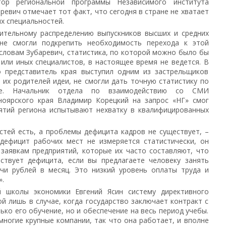
тор региональной программы Независимого института
ревич отмечает тот факт, что сегодня в стране не хватает
х специальностей.
ительному распределению выпускников высших и средних
 не смогли подкрепить необходимость перехода к этой
словам Зубаревич, статистика, по которой можно было бы
 или иных специалистов, в настоящее время не ведется. В
о представитель края выступил одним из застрельщиков
 их родителей идеи, не смогли дать точную статистику по
ае. Начальник отдела по взаимодействию со СМИ
ноярского края Владимир Корецкий на запрос «НГ» смог
ятий региона испытывают нехватку в квалифицированных
тей есть, а проблемы дефицита кадров не существует, –
 дефицит рабочих мест не измеряется статистически, он
 заявкам предприятий, которые их часто составляют, что
ествует дефицита, если вы предлагаете человеку занять
чи рублей в месяц. Это низкий уровень оплаты труда и
.
 школы экономики Евгений Ясин систему директивного
й лишь в случае, когда государство заключает контракт с
ько его обучение, но и обеспечение на весь период учебы.
 многие крупные компании, так что она работает, и вполне