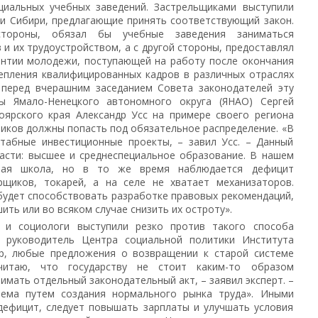
ециальных учебных заведений. Застрельщиками выступили
 и Сибири, предлагающие принять соответствующий закон.
тороны, обязал бы учебные заведения заниматься
 и их трудоустройством, а с другой стороны, предоставлял
антии молодежи, поступающей на работу после окончания
репления квалифицированных кадров в различных отраслях
л перед вчерашним заседанием Совета законодателей эту
мы Ямало-Ненецкого автономного округа (ЯНАО) Сергей
оярского края Александр Усс на примере своего региона
кников должны попасть под обязательное распределение. «В
табные инвестиционные проекты, – завил Усс. – Данный
асти: высшее и среднеспециальное образование. В нашем
шая школа, но в то же время наблюдается дефицит
рщиков, токарей, а на селе не хватает механизаторов.
будет способствовать разработке правовых рекомендаций,
ть или во всяком случае снизить их остроту».
 и социологи выступили резко против такого способа
 руководитель Центра социальной политики Института
р, любые предложения о возвращении к старой системе
читаю, что государству не стоит каким-то образом
имать отдельный законодательный акт, – заявил эксперт. –
ема путем создания нормального рынка труда». Иными
 дефицит, следует повышать зарплаты и улучшать условия