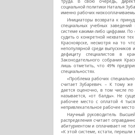
труда. В свою очередь, дирек
социальной политики Наталья Зуба
именно рабочих низкооплачиваемы
Инициаторы возврата к принуд
специальных учебных заведений
системе какими-либо цифрами. По 
судить о конкретной нехватке тех
Красноярске, несмотря на то чт
непопулярной среди выпускников и
дефициту специалистов в кр
Законодательного собрания Крас
лишь отметить, что 49% предпри
специальностях.
«Проблема рабочих специальнос
считает Зубаревич. – К тому же
дается оценочно, в том числе по
называется, «от балды». Не сущ
рабочее место с оплатой 4 тыся
непривлекательное рабочее место»
Научный руководитель Высшей
распределения считает оправданно
абитуриентом и оплачивает не тол
«К этой системе, кстати, перешли