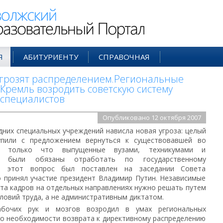
ий Образовательный Портал
Я
АБИТУРИЕНТУ
СПРАВОЧНАЯ
 грозят распределением.Региональные
Кремль возродить советскую систему
 специалистов
Опубликовано 12 октября 2007
дних специальных учреждений нависла новая угроза: целый
упили с предложением вернуться к существовавшей во
а только что выпущенные вузами, техникумами и
ты были обязаны отработать по государственному
а этот вопрос был поставлен на заседании Совета
о принял участие президент Владимир Путин. Независимые
та кадров на отдельных направлениях нужно решать путем
ловий труда, а не административным диктатом.
абочих рук и мозгов возродил в умах региональных
 о необходимости возврата к директивному распределению