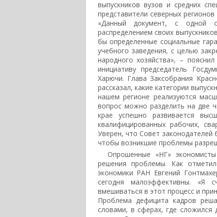
выпускников вузов и средних сп
представители северных регионов
«Данный документ, с одной с
распределением своих выпускников
бы определенные социальные гар
учебного заведения, с целью зак
народного хозяйства», – поясни
инициативу председатель Госду
Харючи. Глава Заксобрания Красн
рассказал, какие категории выпус
нашем регионе реализуются масш
вопрос можно разделить на две ч
крае успешно развивается выс
квалифицированных рабочих, сва
Уверен, что Совет законодателей 
чтобы возникшие проблемы разреши
Опрошенные «НГ» экономисты
решения проблемы. Как отметил
экономики РАН Евгений Гонтмахе
сегодня малоэффективны. «Я с
вмешиваться в этот процесс и прин
Проблема дефицита кадров реша
словами, в сферах, где сложился