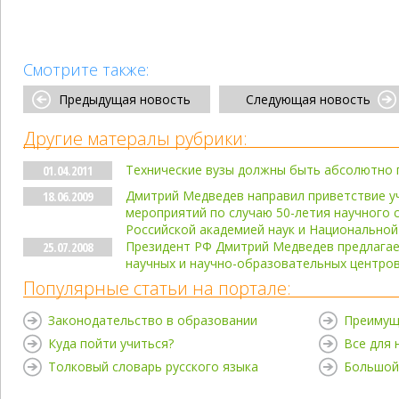
Смотрите также:
Предыдущая новость
Следующая новость
Другие матералы рубрики:
Технические вузы должны быть абсолютно
01.04.2011
Дмитрий Медведев направил приветствие у
18.06.2009
мероприятий по случаю 50-летия научного 
Российской академией наук и Национальной
Президент РФ Дмитрий Медведев предлагае
25.07.2008
научных и научно-образовательных центро
Популярные статьи на портале:
Законодательство в образовании
Преимущ
Куда пойти учиться?
Все для
Толковый словарь русского языка
Большой