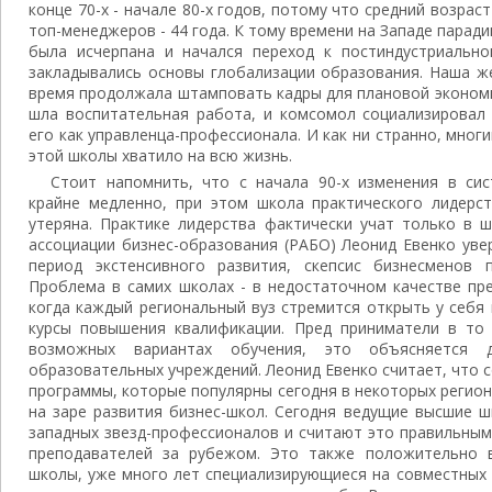
конце 70-х - начале 80-х годов, потому что средний возрас
топ-менеджеров - 44 года. К тому времени на Западе парад
была исчерпана и начался переход к постиндустриальн
закладывались основы глобализации образования. Наша ж
время продолжала штамповать кадры для плановой экономики
шла воспитательная работа, и комсомол социализировал
его как управленца-профессионала. И как ни странно, мно
этой школы хватило на всю жизнь.
Стоит напомнить, что с начала 90-х изменения в си
крайне медленно, при этом школа практического лидерст
утеряна. Практике лидерства фактически учат только в ш
ассоциации бизнес-образования (РАБО) Леонид Евенко уве
период экстенсивного развития, скепсис бизнесменов 
Проблема в самих школах - в недостаточном качестве пр
когда каждый региональный вуз стремится открыть у себя
курсы повышения квалификации. Пред приниматели в то
возможных вариантах обучения, это объясняется 
образовательных учреждений. Леонид Евенко считает, что
программы, которые популярны сегодня в некоторых регио
на заре развития бизнес-школ. Сегодня ведущие высшие 
западных звезд-профессионалов и считают это правильным
преподавателей за рубежом. Это также положительно в
школы, уже много лет специализирующиеся на совместных 