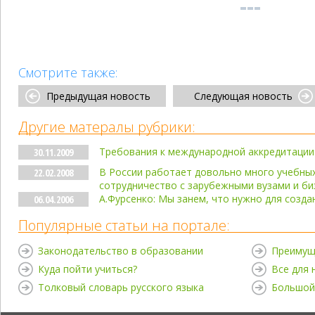
Смотрите также:
Предыдущая новость
Следующая новость
Другие матералы рубрики:
Требования к международной аккредитации
30.11.2009
В России работает довольно много учебных
22.02.2008
сотрудничество с зарубежными вузами и б
А.Фурсенко: Мы занем, что нужно для созда
06.04.2006
Популярные статьи на портале:
Законодательство в образовании
Преимущ
Куда пойти учиться?
Все для
Толковый словарь русского языка
Большой