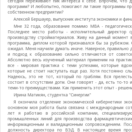
сегодня переживают пик интереса к себе. Впрочем, что 
программ? И любопытно, помогают ли такие программы пре
собственном предприятии?
Алексей Бершауер, выпускник института экономики и фин
Мне 32 года, образование помимо MBA - педагогическ
Последнее место работы - исполнительный директор с
производству стройматериалов. Живу на данный момент 
программа, диплом которой признавался бы за рубежом. 
ожидал. Меня научили думать иначе. Наверное, правильно
и подход к образованию сильно отличаются от советск
Абсолютно весь изученный материал применим на практик
все - мировая практика с теми успехами, которые вдох
которые не стоит наступать еще раз. Хотя постоянно слы
Надеюсь, это не тот, который по граблям. Вся прелесть
состоит в отсутствии догм. Они говорят - да, есть то-то 
теми-то преимуществами. Как применить этот опыт - решени
Ирина Матикян, студентка "Синергии"
Я окончила отделение экономической кибернетики эко
основном моя работа была связана с международным сот
лет я работаю в российской компании, специализиру
промышленных линий для производства фармацевтических
информационным и валидационным сопровождением. Посл
должность директора по ВЭД. В настоящее время про