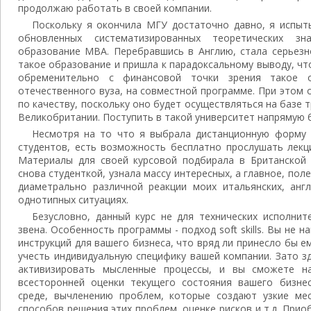
продолжаю работать в своей компании.
Поскольку я окончила МГУ достаточно давно, я испыт
обновленных систематизированных теоретических з
образование МВА. Перебравшись в Англию, стала серьезн
такое образование и пришла к парадоксальному выводу, чт
обременительно с финансовой точки зрения такое 
отечественного вуза, на совместной программе. При этом
по качеству, поскольку оно будет осуществляться на базе 
Великобритании. Поступить в такой университет напрямую
Несмотря на то что я выбрала дистанционную форму о
студентов, есть возможность бесплатно прослушать лекц
Материалы для своей курсовой подбирала в Британской 
снова студенткой, узнала массу интересных, а главное, по
диаметрально различной реакции моих итальянских, англ
однотипных ситуациях.
Безусловно, данный курс не для технических исполни
звена. Особенность программы - подход soft skills. Вы не 
инструкций для вашего бизнеса, что вряд ли принесло бы е
учесть индивидуальную специфику вашей компании. Зато з
активизировать мысленные процессы, и вы сможете н
всесторонней оценки текущего состояния вашего бизне
среде, вычленению проблем, которые создают узкие ме
способов решения этих проблем, оценке рисков и т.д. Прио